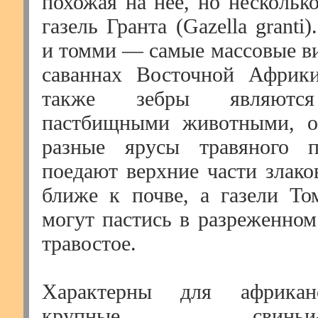
похожая на нее, но нескольк
газель Гранта (Gazella granti
и томми — самые массовые в
саваннах Восточной Африки
также зебры являютс
пастбищными животными, о
разные ярусы травяного п
поедают верхние части злако
ближе к почве, а газели То
могут пастись в разреженном
травостое.
Характерны для африкан
крупные свиньи-бор