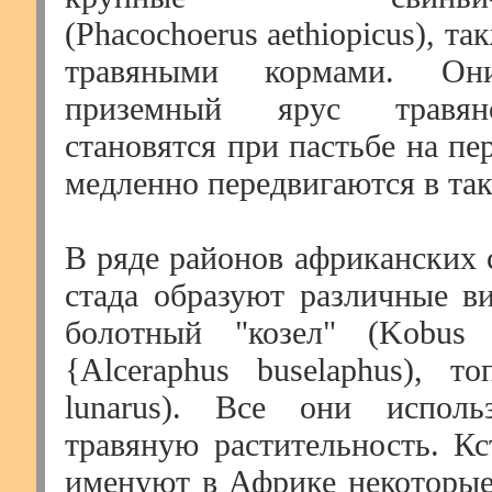
(Phacochoerus aethiopicus), т
травяными кормами. Он
приземный ярус травян
становятся при пастьбе на пе
медленно передвигаются в так
В ряде районов африканских 
стада образуют различные 
болотный "козел" (Kobus 
{Alceraphus buselaphus), то
lunarus). Все они испол
травяную растительность. Кс
именуют в Африке некоторые