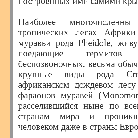
построенных ими самими кры
Наиболее многочисленн
тропических лесах Африки
муравьи рода Pheidole, жив
поедающие термито
беспозвоночных, весьма обыч
крупные виды рода Crem
африканском дождевом лесу
фараонов муравей (Monomori
расселившийся ныне по все
странам мира и проник
человеком даже в страны Евр