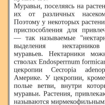
Муравьи, поселяясь на расте
их от различных насекомы
Поэтому у некоторых растени
приспособления для привле
— так называемые "нектарн
выделения нектарников
муравьев. Нектарники мож
стволах Endosperrnum formica
цекропии Cecropia ade
Америке. У цекропии, кроме
полые ветви, внутри котор
муравьи. Растения, привлека
называются мирмекофильным