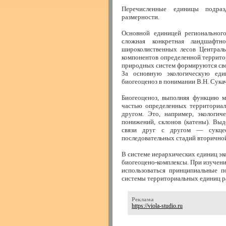
Перечисленные единицы подраз
размерности.
Основной единицей региональног
сложная конкретная ландшафтн
широколиственных лесов Централ
компонентов определенной территор
природных систем формируются свои
За основную экологическую еди
биогеоценоз в понимании В.Н. Сукач
Биогеоценоз, выполняя функцию м
частью определенных территориал
другом. Это, например, экологи
понижений, склонов (катены). Вы
связи друг с другом — сукце
последовательных стадий вторичной
В системе иерархических единиц эк
биогеоцено-комплексы. При изучен
использоваться принципиальные п
системы территориальных единиц ра
Реклама
https://viola-studio.ru