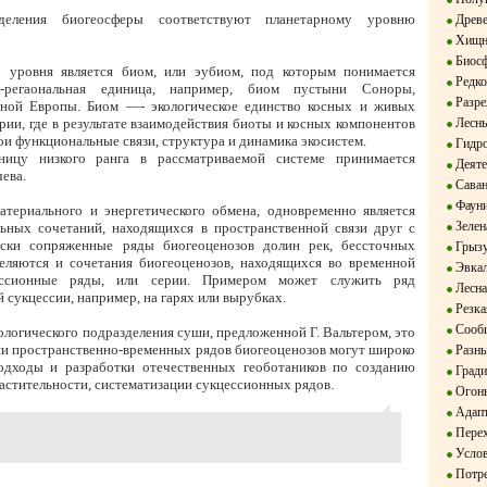
деления биогеосферы соответствуют планетарному уровню
Древе
Хищн
Биосф
о уровня является биом, или эубиом, под которым понимается
Редко
о-регаональная единица, например, биом пустыни Соноры,
Разре
ьной Европы. Биом —- экологическое единство косных и живых
ии, где в результате взаимодействия биоты и косных компонентов
Лесны
 функциональные связи, структура и динамика экосистем.
Гидро
ницу низкого ранга в рассматриваемой системе принимается
Деяте
ева.
Сава
Фауни
атериального и энергетического обмена, одновременно является
Зелен
ьных сочетаний, находящихся в пространственной связи друг с
чески сопряженные ряды биогеоценозов долин рек, бессточных
Грыз
деляются и сочетания биогеоценозов, находящихся во временной
Эвкал
ссионные ряды, или серии. Примером может служить ряд
Лесна
 сукцессии, например, на гарях или вырубках.
Резка
Сообщ
ологического подразделения суши, предложенной Г. Вальтером, это
ии пространственно-временных рядов биогеоценозов могут широко
Разны
одходы и разработки отечественных геоботаников по созданию
Гради
стительности, систематизации сукцессионных рядов.
Огон
Адапт
Перех
Услов
Потре