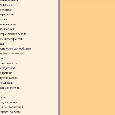
сные змеи
ые птицы
ера Земли
лесья
женные леса
е массивы
термический режим
льность термитов
нны
стическое разнообразие
ая растительность
уны
иптовые леса
я подстилка
я граница
ества саванн
е саванны
ент увлажнения
ь
ации
одная полоса
ия местообитания
бность во влаге