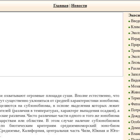
Главная
|
Новости
Экоси
Введе
Клим
Эколо
Иерар
Приро
Тропи
Эколо
Лесны
Разли
Запол
Видов
Мозаи
Живот
 и охватывают огромные площади суши. Вполне естественно, что
Терм
гут существенно уклоняться от средней характеристики зонобиома.
Фито
деляются на субзонобиомы, в основе выделения которых лежит
Потре
телей (различия в температурах, характере выпадения осадков), а
ские различия. Часто различные части одного и того же зонобиома
Дожде
царствам или областям. В этом случае наличие субзонобиомов
Особо
 по биотическим критериям средиземноморский зоно-биом
Домин
Средиземье, Калифорния, центральная часть Чили, Южная и Юго-
Влажн
.
Полуп