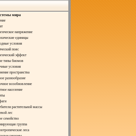
стемы мира
ние
ат
гическое напряжение
хические единицы
дные условия
ческий пояс
гический эффект
е типы биомов
чные условия
нение пространства
ое разнообразие
чное возобновление
ное население
иты
фаги
бители растительной массы
вой лес
е семейство
ирующая группа
отропические леса
алые гекконы