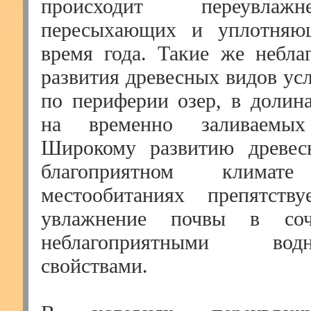
происходит переувлаж
пересыхающих и уплотняю
время года. Такие же небла
развития древесных видов ус
по периферии озер, в долин
на временно заливаемых 
Широкому развитию древе
благоприятном клима
местообитаниях препятству
увлажнение почвы в со
неблагоприятными водно
свойствами.