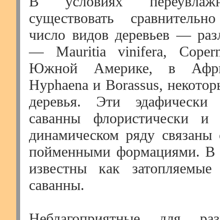
В условиях переувлаж
существовать сравнительно
число видов деревьев — ра
— Mauritia vinifera, Copern
Южной Америке, в Аф
Hyphaena и Borassus, некото
деревья. Эти эдафически 
саванны флористически и
динамическом ряду связаны
пойменными формациями. В 
известны как затопляемые
саванны.
Неблагоприятные для раз