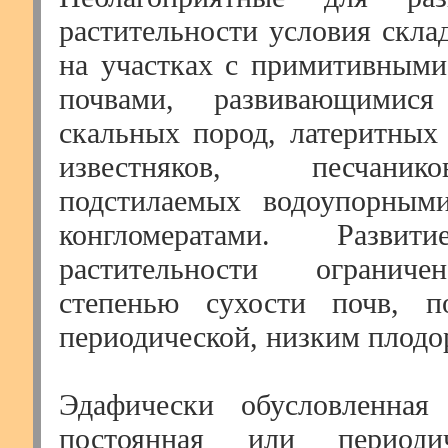
растительности условия скла
на участках с примитивным
почвами, развивающимис
скальных пород, латеритных 
известняков, песчаник
подстилаемых водоупорным
конгломератами. Развит
растительности ограниче
степенью сухости почв, п
периодической, низким плодо
Эдафически обусловленная 
постоянная или периодич