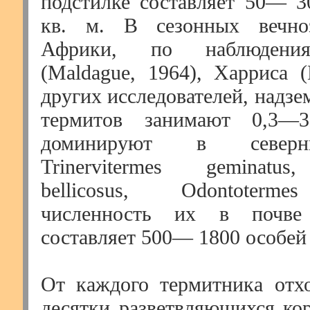
подстилке составляет 50— 3
кв. м. В сезонных вечно
Африки, по наблюдени
(Maldague, 1964), Харриса (
других исследователей, надз
термитов занимают 0,3—3
доминируют в северн
Trinervitermes geminatus
bellicosus, Odontoterme
численность их в почве
составляет 500— 1800 особей 
От каждого термитника отх
десятки разветвляющихся ко