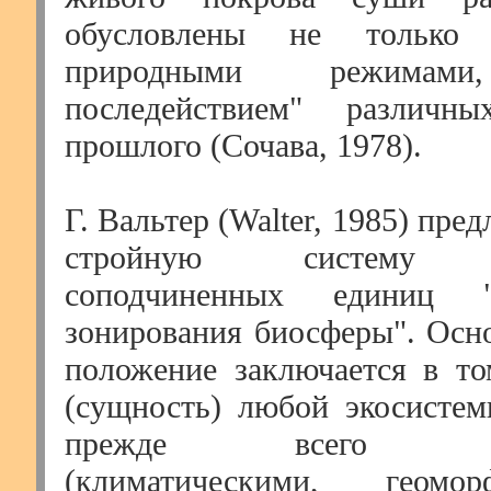
обусловлены не только 
природными режим
последействием" различны
прошлого (Сочава, 1978).
Г. Вальтер (Walter, 1985) пре
стройную систему ие
соподчиненных единиц "э
зонирования биосферы". Осно
положение заключается в то
(сущность) любой экосистем
прежде всего абио
(климатическими, геоморф