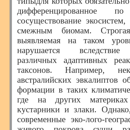
типыдля которых обязательно
дифференцированное по
сосуществование экосистем,
смежным биомам. Строгая
выявляемая на таком уров
нарушается вследствие
различных адаптивных реа
таксонов. Например, не
австралийских эвкалиптов о
формации в таких климатиче
где на других материках
кустарники и злаки. Однако,
современные эко-лого-геогра
живого покрова суши ра